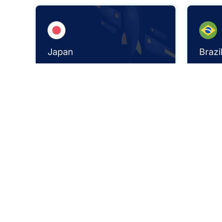
Japan
Brazi
493,547 IPS+
1,557
¿Por