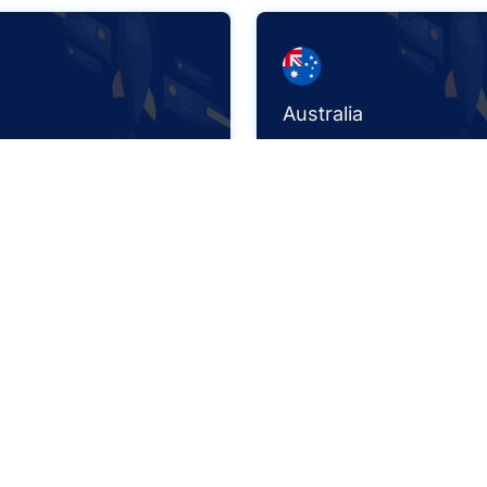
l
Australia
,711 IPS+
460,970 IPS+
 qué usar nuestras IP residenci