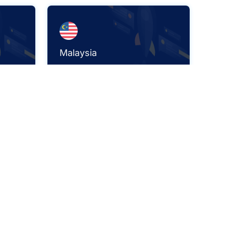
Malaysia
536,148 IPS+
ales?