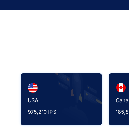
USA
Cana
975,210 IPS+
185,