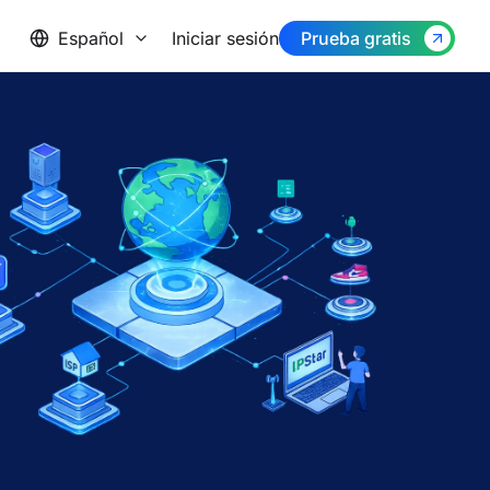
Español
Iniciar sesión
Prueba gratis
English
中文
Français
Español
العربية
Pусский
Deutsch
日本語
Português
हिन्दी